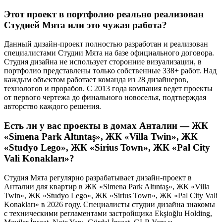
Этот проект в портфолио реально реализован
Студией Мята или это чужая работа?
Данный дизайн-проект полностью разработан и реализован
специалистами Студии Мята на базе официального договора.
Студия дизайна не использует сторонние визуализации, в
портфолио представлены только собственные 338+ работ. Над
каждым объектом работает команда из 28 дизайнеров,
технологов и прорабов. С 2013 года компания ведет проекты
от первого чертежа до финального новоселья, подтверждая
авторство каждого решения.
Есть ли у вас проекты в домах Анталии — ЖК
«Simena Park Altıntaş», ЖК «Villa Twin», ЖК
«Studyo Lego», ЖК «Sirius Town», ЖК «Pal City
Vali Konakları»?
Студия Мята регулярно разрабатывает дизайн-проект в
Анталии для квартир в ЖК «Simena Park Altıntaş», ЖК «Villa
Twin», ЖК «Studyo Lego», ЖК «Sirius Town», ЖК «Pal City Vali
Konakları» в 2026 году. Специалисты студии дизайна знакомы
с техническими регламентами застройщика Ekşioğlu Holding,