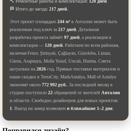
🔨 Ремонтные работы и комплектация:
120 дней
🏁 Итого до заезда:
217 дней
.
Этот проект площадью
244 м²
в Анталии может быть
реализован под ключ за
217 дней
. Детальная
разработка проекта займёт
97 дней
, а реализация и
комплектация —
120 дней
. Работаем по всем районам,
включая Fener, Şirinyalı, Çağlayan, Güzeloba, Liman,
Gürsu, Arapsuyu, Molla Yusuf, Uncalı, Hurma. Смета
актуальна на
2026
год. Прямые поставки материалов и
наши скидки в TerraCity, MarkAntalya, Mall of Antalya
экономят около
772 992 руб.
. За последний месяц в
студию поступило
22
обращений от жителей
Анталии
и области. Свободно дизайнеров для новых проектов:
1
. Выезд на замер возможен
в ближайшие 1–2 дня
.
Понравился дизайн?