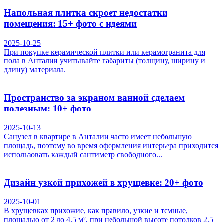
Напольная плитка скроет недостатки
помещения: 15+ фото с идеями
2025-10-25
При покупке керамической плитки или керамогранита для
пола в Анталии учитывайте габариты (толщину, ширину и
длину) материала.
Пространство за экраном ванной сделаем
полезным: 10+ фото
2025-10-13
Санузел в квартире в Анталии часто имеет небольшую
площадь, поэтому во время оформления интерьера приходится
использовать каждый сантиметр свободного...
Дизайн узкой прихожей в хрущевке: 20+ фото
2025-10-01
В хрущевках прихожие, как правило, узкие и темные,
площадью от 2 до 4,5 м², при небольшой высоте потолков 2,5