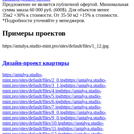
Предложение не является публичной офертой. Минимальная
сумма заказа 60 000 руб. (600$). Для объектов менее
35м2 +30% к стоимости. От 35-50 м2 +15% к стоимости.
*Подробности уточняйте у менеджеров.
Примеры проектов
https://antalya.studio-mint.pro/sites/default/files/1_12.jpg
Дизайн-проект
квартиры
https://antalya.studio-
mint.pro/sites/default/files/2_0.jpg
https://antalya.studio-
mint.pro/sites/default/files/3_1.jpg
https://antalya.studio-
mint.pro/sites/default/files/4.jpg
https://antalya.studio-
mint.pro/sites/default/files/5.jpg
https://antalya.studio-
mint.pro/sites/default/files/6.jpg
https://antalya.studio-
mint.pro/sites/default/files/7.jpg
https://antalya.studio-
mint.pro/sites/default/files/8_0.jpg
https://antalya.studio-
mint.pro/sites/default/files/9_0.jpg
https://antalya.studio-
mint.pro/sites/default/files/10.jpg
https://antalya.studio-
mint.pro/sites/default/files/11.jpg
https://antalya.studio-
mint.pro/sites/default/files/12.jpg
https://antalya.studio-