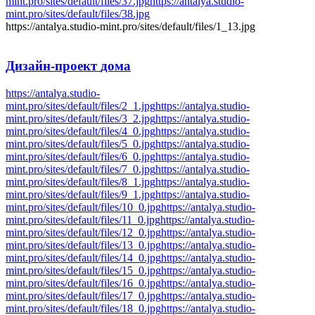
mint.pro/sites/default/files/37.jpg
https://antalya.studio-
mint.pro/sites/default/files/38.jpg
https://antalya.studio-mint.pro/sites/default/files/1_13.jpg
Дизайн-проект
дома
https://antalya.studio-
mint.pro/sites/default/files/2_1.jpg
https://antalya.studio-
mint.pro/sites/default/files/3_2.jpg
https://antalya.studio-
mint.pro/sites/default/files/4_0.jpg
https://antalya.studio-
mint.pro/sites/default/files/5_0.jpg
https://antalya.studio-
mint.pro/sites/default/files/6_0.jpg
https://antalya.studio-
mint.pro/sites/default/files/7_0.jpg
https://antalya.studio-
mint.pro/sites/default/files/8_1.jpg
https://antalya.studio-
mint.pro/sites/default/files/9_1.jpg
https://antalya.studio-
mint.pro/sites/default/files/10_0.jpg
https://antalya.studio-
mint.pro/sites/default/files/11_0.jpg
https://antalya.studio-
mint.pro/sites/default/files/12_0.jpg
https://antalya.studio-
mint.pro/sites/default/files/13_0.jpg
https://antalya.studio-
mint.pro/sites/default/files/14_0.jpg
https://antalya.studio-
mint.pro/sites/default/files/15_0.jpg
https://antalya.studio-
mint.pro/sites/default/files/16_0.jpg
https://antalya.studio-
mint.pro/sites/default/files/17_0.jpg
https://antalya.studio-
mint.pro/sites/default/files/18_0.jpg
https://antalya.studio-