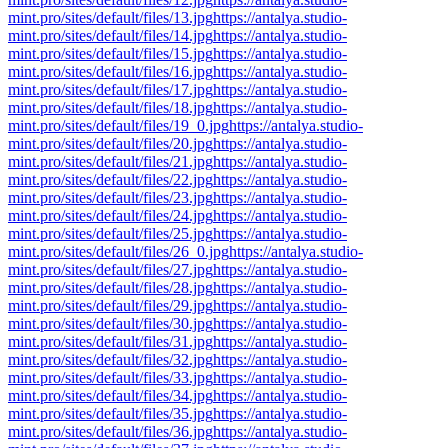
mint.pro/sites/default/files/13.jpg
https://antalya.studio-
mint.pro/sites/default/files/14.jpg
https://antalya.studio-
mint.pro/sites/default/files/15.jpg
https://antalya.studio-
mint.pro/sites/default/files/16.jpg
https://antalya.studio-
mint.pro/sites/default/files/17.jpg
https://antalya.studio-
mint.pro/sites/default/files/18.jpg
https://antalya.studio-
mint.pro/sites/default/files/19_0.jpg
https://antalya.studio-
mint.pro/sites/default/files/20.jpg
https://antalya.studio-
mint.pro/sites/default/files/21.jpg
https://antalya.studio-
mint.pro/sites/default/files/22.jpg
https://antalya.studio-
mint.pro/sites/default/files/23.jpg
https://antalya.studio-
mint.pro/sites/default/files/24.jpg
https://antalya.studio-
mint.pro/sites/default/files/25.jpg
https://antalya.studio-
mint.pro/sites/default/files/26_0.jpg
https://antalya.studio-
mint.pro/sites/default/files/27.jpg
https://antalya.studio-
mint.pro/sites/default/files/28.jpg
https://antalya.studio-
mint.pro/sites/default/files/29.jpg
https://antalya.studio-
mint.pro/sites/default/files/30.jpg
https://antalya.studio-
mint.pro/sites/default/files/31.jpg
https://antalya.studio-
mint.pro/sites/default/files/32.jpg
https://antalya.studio-
mint.pro/sites/default/files/33.jpg
https://antalya.studio-
mint.pro/sites/default/files/34.jpg
https://antalya.studio-
mint.pro/sites/default/files/35.jpg
https://antalya.studio-
mint.pro/sites/default/files/36.jpg
https://antalya.studio-