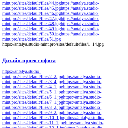
mint.pro/sites/default/files/44.jpg
https://antalya.studio-
mint.pro/sites/default/files/45.jpg
https://antalya.studio-
mint.pro/sites/default/files/46.jpg
https://antalya.studio-
mint.pro/sites/default/files/47.jpg
https://antalya.studio-
mint.pro/sites/default/files/48.jpg
https://antalya.studio-
mint.pro/sites/default/files/49.jpg
https://antalya.studio-
mint.pro/sites/default/files/50.jpg
https://antalya.studio-
mint.pro/sites/default/files/51.jpg
https://antalya.studio-mint.pro/sites/default/files/1_14.jpg
Дизайн-проект
офиса
https://antalya.studio-
mint.pro/sites/default/files/2_2.jpg
https://antalya.studio-
mint.pro/sites/default/files/3_4.jpg
https://antalya.studio-
mint.pro/sites/default/files/4_1.jpg
https://antalya.studio-
mint.pro/sites/default/files/5_1.jpg
https://antalya.studio-
mint.pro/sites/default/files/6_1.jpg
https://antalya.studio-
mint.pro/sites/default/files/7_1.jpg
https://antalya.studio-
mint.pro/sites/default/files/8_2.jpg
https://antalya.studio-
mint.pro/sites/default/files/9_2.jpg
https://antalya.studio-
mint.pro/sites/default/files/10_1.jpg
https://antalya.studio-
mint.pro/sites/default/files/11_1.jpg
https://antalya.studio-
mint.pro/sites/default/files/12_1.jpg
https://antalya.studio-