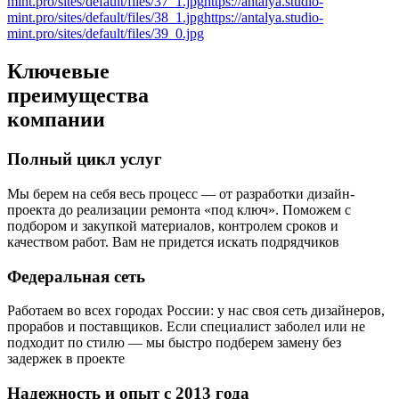
mint.pro/sites/default/files/37_1.jpg
https://antalya.studio-
mint.pro/sites/default/files/38_1.jpg
https://antalya.studio-
mint.pro/sites/default/files/39_0.jpg
Ключевые
преимущества
компании
Полный цикл услуг
Мы берем на себя весь процесс — от разработки дизайн-
проекта до реализации ремонта «под ключ». Поможем с
подбором и закупкой материалов, контролем сроков и
качеством работ. Вам не придется искать подрядчиков
Федеральная сеть
Работаем во всех городах России: у нас своя сеть дизайнеров,
прорабов и поставщиков. Если специалист заболел или не
подходит по стилю — мы быстро подберем замену без
задержек в проекте
Надежность и опыт с 2013 года